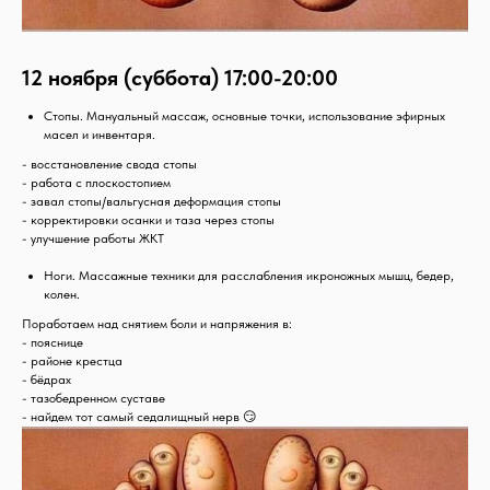
12 ноября (суббота) 17:00-20:00
Стопы. Мануальный массаж, основные точки, использование эфирных
масел и инвентаря.
- восстановление свода стопы
- работа с плоскостопием
- завал стопы/вальгусная деформация стопы
- корректировки осанки и таза через стопы
- улучшение работы ЖКТ
Ноги. Массажные техники для расслабления икроножных мышц, бедер,
колен.
Поработаем над снятием боли и напряжения в:
- пояснице
- районе крестца
- бёдрах
- тазобедренном суставе
- найдем тот самый седалищный нерв 😏